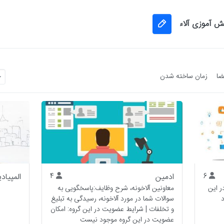
نش آموزی آلاء
ضا
زمان ساخته شدن
6
ادمین
4
المپیادی
ر این
معاونین آلاخونه، شرح وظایف:پاسخگویی به
سوالات شما در مورد آلاخونه، رسیدگی به تبلیغ
و تخلفات | شرایط عضویت در این گروه: امکان
عضویت در این گروه موجود نیست