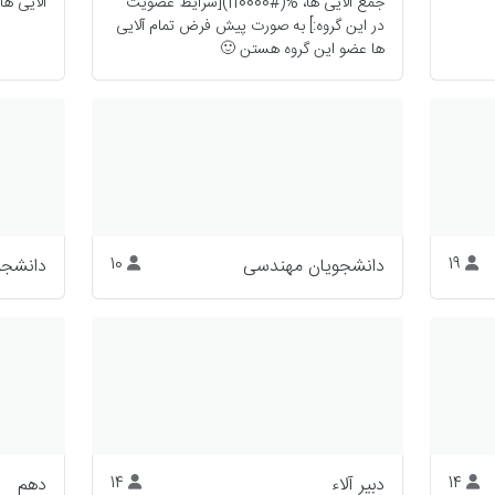
جمع آلایی ها، %(#ff0000)[شرایط عضویت
آلایی ه
در این گروه:] به صورت پیش فرض تمام آلایی
ها عضو این گروه هستن 🙂
19
دانشجویان مهندسی
10
دانشجو
14
دبیر آلاء
14
دهم