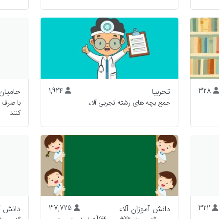
328
تجربیا
1,924
حامیان 
جمع بچه های رشته تجربی آلاء
با صرف 
کنند
322
دانش آموزان آلاء
37,725
دانش آم