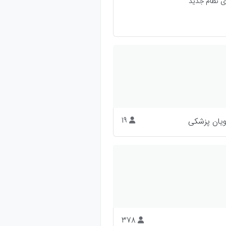
ای نظام جدید
یان پزشکی
19
378