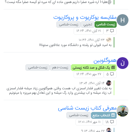
@هلیا-1 اره شیره صفرا داریم همون ماده ای که میره تو کیسه صفرا مگه نیست؟
مقایسه یوکاریوت و پروکاریوت
زیست شناسی
تجربي
زیست-شناسی
۲۱ آبان ۱۴۰۱،‏ ۱۶:۲۴
3
۲۳ آبان ۱۴۰۱،‏ ۱۰:۳۶
به امید قبولی تو رشته و دانشگاه مورد علاقتون ستونااا
هموگلوبین
زیست-دهم
زیست-شناسی
یک شکل و صد نکته زیستی
۲۷ مهر ۱۴۰۱،‏ ۱۶:۲۴
5
۱۴ آبان ۱۴۰۱،‏ ۱۳:۰۴
به علت تغییر فشار اسمزی اب هست وقتی هموگلوبین زیاد میشه فشار اسمزی
اب زیاد میشه و اب بیشتری وارد رگ میشه و این تعادل بهم میریزه یا میتونیم
بگیم خوده هموگلوبین ها از جایی که زیاد هستند یعنی درون خون بهدجایی که
کم هستند یعنی مایع بین یاخته ای حرکت میکنند
معرفی کتاب زیست شناسی
زیست-شناسی
انتخاب منابع
۱۱ مهر ۱۴۰۱،‏ ۱۲:۰۱
18
۲۲ مهر ۱۴۰۱،‏ ۹:۱۳