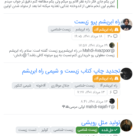
این یکم جای فکر داره نظر الانم رو میگم ولی یکم مطالعه کنم دقیق تر جواب میدم
بنظرم اون تخم ماهی از اندوخته غذایی تغذیه میکنه اما بعد از متولد شدن اولین
غذاش اون لایه ژله ای هستش.....
راه ابریشم پرو زیست
راه ابریشم
زیست-شناسی
راه ابریشم آلاء
۱۸ مرداد ۱۴۰۱،‏ ۱۹:۰۵
30
۲۹ مرداد ۱۴۰۱،‏ ۱۷:۵۷
@Mahdi-Avazpoor در راه ابریشم پرو زیست گفته است: سلام راه ابریشم
زیست معلولی رو خریداری کنم نسبت به پرو میتونه کافی باشد؟ @دانش-
آموزان-آلاء
تجدید چاپ کتاب زیست و شیمی راه ابریشم
راه ابریشم آلاء
راه ابریشم آلا
زیست-شناسی
جلال موقاری
آلاخونه
شیمی کنکور
۱۳ مرداد ۱۴۰۱،‏ ۷:۲۷
6
۱۳ مرداد ۱۴۰۱،‏ ۸:۴۱
@mahdi-najafi-2 اوکی مرسی🙏🌹
تولید مثل رویشی
زیست شناسی
زیست-شناسی
کوئیز
تست زیست
حل شده