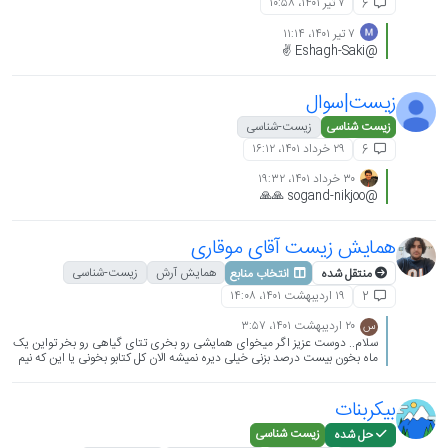
۷ تیر ۱۴۰۱،‏ ۱۰:۵۸
6
۷ تیر ۱۴۰۱،‏ ۱۱:۱۴
@Eshagh-Saki ✌️
زیست|سوال
زیست شناسی
زیست-شناسی
۲۹ خرداد ۱۴۰۱،‏ ۱۶:۱۲
6
۳۰ خرداد ۱۴۰۱،‏ ۱۹:۳۲
@sogand-nikjoo 🙏🙏
همایش زیست آقای موقاری
همایش آرش
زیست-شناسی
منتقل شده
انتخاب منابع
۱۹ اردیبهشت ۱۴۰۱،‏ ۱۴:۰۸
2
۲۰ اردیبهشت ۱۴۰۱،‏ ۳:۵۷
س
سلام.. دوست عزیز اگر میخوای همایشی رو بخری تتای گیاهی رو بخر تواین یک
ماه بخون بیست درصد بزنی خیلی دیره نمیشه الان کل کتابو بخونی یا این که نیم
سال اول دوازدهم رو بخون باز هم بیست بیستوپنج درصد اگه شانست بگیره
میتونی بزنی.
بیکربنات
زیست شناسی
حل شده