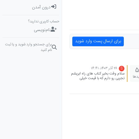
درون آمدن
حساب کاربری ندارید؟
نام‌نویسی
برای ارسال پست وارد شوید
برای جستجو وارد شوید و یا ثبت
نام کنید
۲۸ آذر ۱۴۰۳،‏ ۱۴:۴۱
5
S
سلام وقت بخیر کتاب های راه ابریشم
یدها
تجربی رو دارم که با قیمت خیلی
مناسب میفروشم شیمی 300 ریاضی
150 زیست شناسی 250 فیزیک تجربی
150 فیزیک ریاضی 150