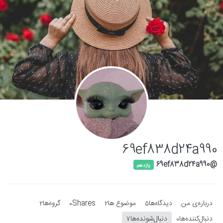
Skip to conten
69ef838d24a990
@69ef838d24a990
یازدهم
درباره‌‌ی من
دیدگاه‌ها
موضوع ها
Shares
گروه‌ها
2
0
2
5
دنبال‌کننده‌ها
دنبال‌شونده‌ها
7
0