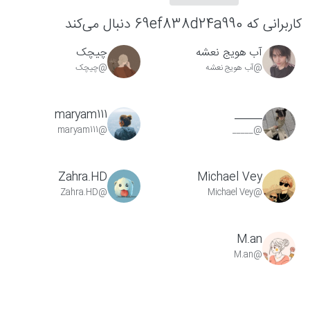
کاربرانی که 69ef838d24a990 دنبال می‌کند
آب هویج نعشه
چیچک
@آب هویج نعشه
@چیچک
maryam111
_____
@maryam111
@_____
Zahra.HD
Michael Vey
@Zahra.HD
@Michael Vey
M.an
@M.an