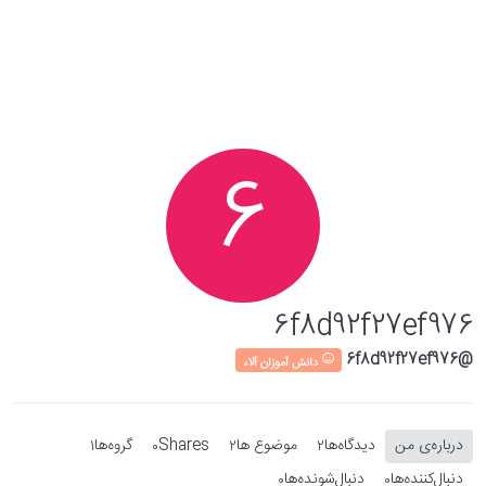
Skip to conten
6
6f8d92f27ef976
@6f8d92f27ef976
دانش آموزان آلاء
درباره‌‌ی من
دیدگاه‌ها
موضوع ها
Shares
گروه‌ها
1
0
2
2
دنبال‌کننده‌ها
دنبال‌شونده‌ها
0
0