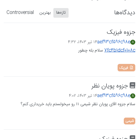
دیدگاه‌ها
تازه‌ها
بهترین
Controversial
جزوه فیزیک
aef93cf596c98e
۱۴ تیر ۱۴۰۳،‏ ۴:۳۲
A
7fc4b1dcf0108c
سلام بله چطور
فیزیک
جزوه پویان نظر
aef93cf596c98e
۱۴ تیر ۱۴۰۳،‏ ۴:۰۲
A
سلام جزوه اقای پویان نظر شیمی ۱۱ رو میخولستم باید خریداری کنم؟
شیمی