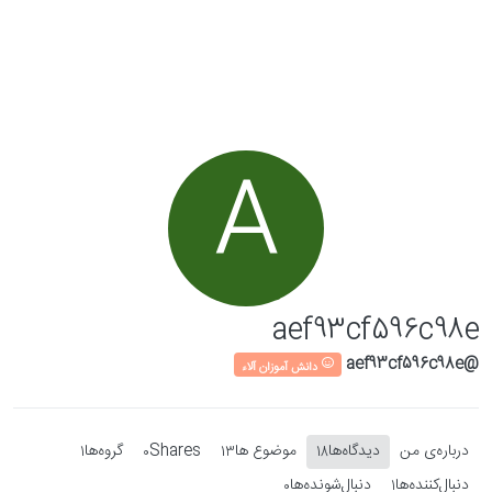
Skip to conten
A
aef93cf596c98e
@aef93cf596c98e
دانش آموزان آلاء
درباره‌‌ی من
دیدگاه‌ها
موضوع ها
Shares
گروه‌ها
1
0
13
18
دنبال‌کننده‌ها
دنبال‌شونده‌ها
0
1