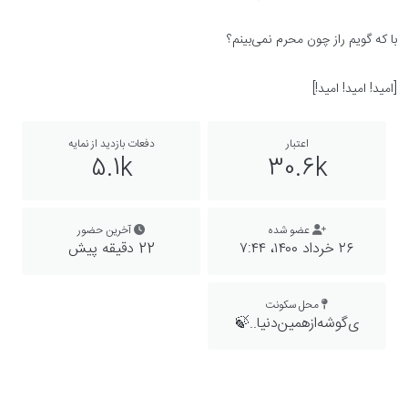
با که گویم راز چون محرم نمی‌بینم؟
[امید! امید! امید!]
اعتبار
دفعات بازدید از نمایه
5.1k
30.6k
عضو شده
آخرین حضور
۲۶ خرداد ۱۴۰۰،‏ ۷:۴۴
22 دقیقه پیش
محل سکونت
ی‌گوشه‌ازهمین‌دنیا..🍃