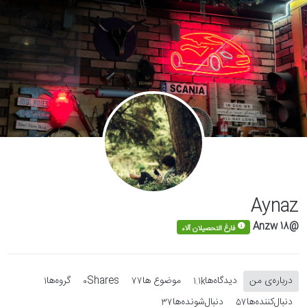
Skip to conten
Aynaz
@Anzw 18
فارغ التحصیلان آلاء
درباره‌‌ی من
دیدگاه‌ها
موضوع ها
Shares
گروه‌ها
1
0
77
1.1k
دنبال‌کننده‌ها
دنبال‌شونده‌ها
37
57