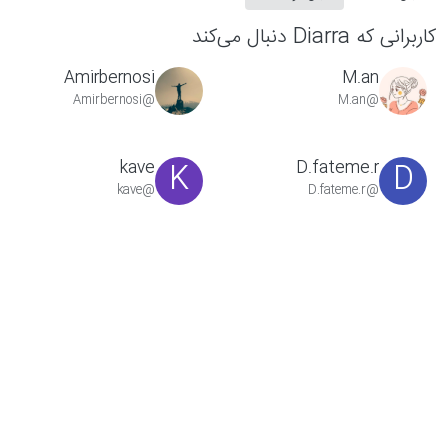
کاربرانی که Diarra دنبال می‌کند
Amirbernosi
M.an
@Amirbernosi
@M.an
kave
D.fateme.r
K
D
@kave
@D.fateme.r