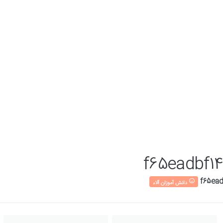
f65eadbf1
دانش آموزان آلاء