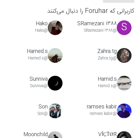
کاربرانی که Foruhar را دنبال می‌کنند
Hako
SRamezani 1388
S
@Hako
@SRamezani 1388
Hamed.s
Zahra.tg
@Hamed.s
@Zahra.tg
Sunniva
Hamid.s
@Sunniva
@Hamid.s
Son
ramses kabir
@Son
@ramses kabir
Moonchild
VÎÇŤØŔ