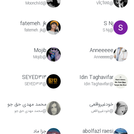
@Moonchild
@VÎÇŤØŔ
fatemeh. jk
S Nj
@fatemeh. jk
@S Nj
Mojib
Anneeeee
@Mojib
@Anneeeee
SEYED313
Idin Taghavifar
@SEYED313
@Idin Taghavifar
خودغیرواقعی
محمد مهدی حق جو
@خودغیرواقعی
@محمد مهدی حق جو
abolfazl raesi
جزا ماد