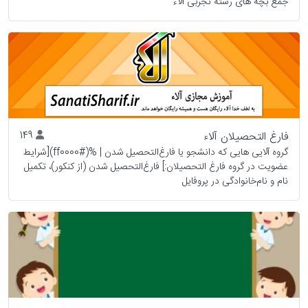
جمع بچه های رشته تجربی آلاء
فارغ التحصیلان آلاء
149
‌گروه آلایی هایی که دانشجو یا فارغ‌التحصیل شدن | %(#ff0000)[شرایط
عضویت در گروه فارغ التحصیلان:] فارغ‌التحصیل شدن (از کنکور)، تکمیل
نام و نام‌خانوادگی در پروفایل