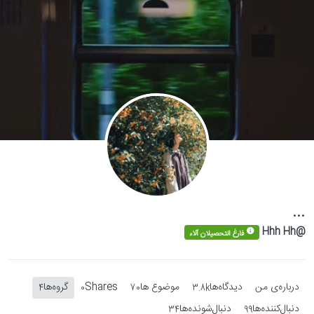
Skip to conten
...
@Hhh Hh
فارغ التحصیلان آلاء
درباره‌‌ی من
دیدگاه‌ها
موضوع ها
Shares
گروه‌ها
4
0
70
3.8k
دنبال‌کننده‌ها
دنبال‌شونده‌ها
34
99