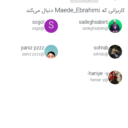
کاربرانی که Maede_Ebrahimi دنبال می‌کند
sogol
sadeghsabeti
S
@sogol
@sadeghsabeti
paniz pzzz
sohrab
@paniz pzzz
@sohrab
haniye -y-
@haniye -y-