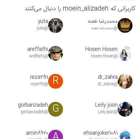
کاربرانی که moein_alizadeh را دنبال می‌کنند
محمدرضا طعنه
yuta
@محمدرضا طعنه
@yuta
areffathi
Hosen Hosen
@areffathi
@Hosen Hosen
reza2fn
dr_zahra
R
@reza2fn
@dr_zahra
gorbanzadeh
Leily joon
G
@gorbanzadeh
@Leily joon
amin8920
ehsanjoker1081
A