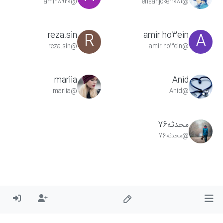
@amin8920
@ehsanjoker1081
reza.sin
amir ho3ein
R
A
@reza.sin
@amir ho3ein
mariia
Anid
@mariia
@Anid
محدثه76
@محدثه76