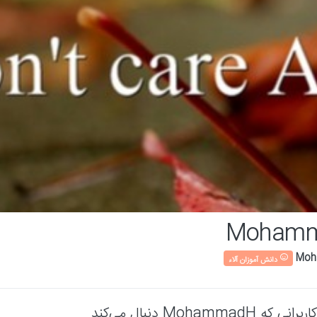
Moham
دانش آموزان آلاء
کاربرانی که MohammadH دنبال می‌کند