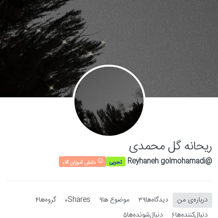
Skip to conten
ریحانه گل محمدی
@Reyhaneh golmohamadi
تجربی
دانش آموزان آلاء
درباره‌‌ی من
دیدگاه‌ها
موضوع ها
Shares
گروه‌ها
4
0
9
39
دنبال‌کننده‌ها
دنبال‌شونده‌ها
5
6