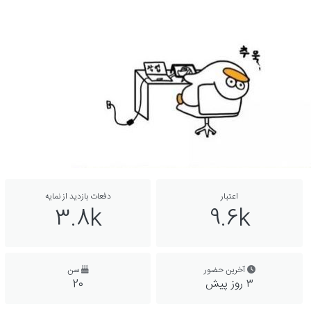
اعتبار
دفعات بازدید از نمایه
3.8k
9.6k
آخرین حضور
سن
۳ روز پیش
20