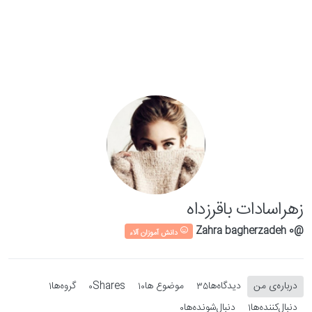
Skip to conten
زهراسادات باقرزداه
@Zahra bagherzadeh 0
دانش آموزان آلاء
درباره‌‌ی من
دیدگاه‌ها
موضوع ها
Shares
گروه‌ها
1
0
10
35
دنبال‌کننده‌ها
دنبال‌شونده‌ها
0
1