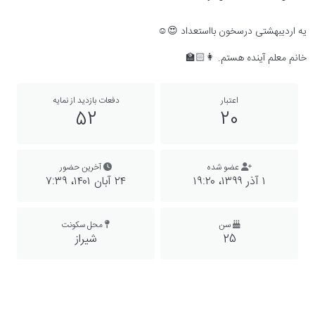
یه اردیبهشتی درسخون بااستعداد 😍☺️
خانم معلم آینده هستم. 👩🏻‍🏫
اعتبار
دفعات بازدید از نمایه
52
20
عضو شده
آخرین حضور
۱ آذر ۱۳۹۹،‏ ۱۹:۲۰
۲۴ آبان ۱۴۰۱،‏ ۷:۳۹
سن
محل سکونت
25
شیراز