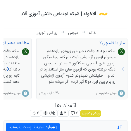
Skip to conten
آلاخونه | شبکه اجتماعی دانش آموزی آلاء
خانه
دروس
ریاضی تجربی
ماز یا قلمچی؟
مطالعه دهم توی
سلام بچه ها وقت بخیر من ورودی یازدهمم
سلام وقت بخ
X
X
میخوام ازمون آزمایشی ثبت نام کنم یجا میگن
یازدهم در کن
ازمون های قلمچی به کنکور شبیه تر اند یجای
مطالعه میکنی
دیگه نوشته بودن که آزمون های ماز استاندارد تر
اند و... حقیقتش نمیدونم کدوم آزمون ازمایشی
رو برم بین این دوتا گیر کردم اگر میشه منو
دهم تست بزن
راهنمایی کنید ممنونم💖
مورد چیه؟
30 دقیقه پیش
سوال مشاوره ای
سوال مشاوره ای
اتحاد ها
ریاضی تجربی
2
1.5k
2
2
وارد شوید تا پست بفرستید