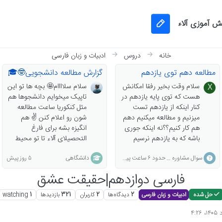
نش آموزی آلاء
خانه
دروس
ادبیات و زبان فارسی
مطالعه دهم توی یازدهم
گزارش مطالعه دانشجویی🤓🎓
سلام وقت بخیر رفقا امکانش
سلام سلاااام🤩 بچه ها تو این
X
هست که توی پایه یازدهم در
تاپیک میخوایم دانشجوها هم
کنار اینکه از یازدهم تست
مثل کنکوریا ساعت مطالعه
میزنیم و مطالعه میکنیم دهم
شون رو اعلام کنن ✌ هم
هم کار کنیم؟؟نه اینکه جوری
انگیزه بشه برای فارغ
باشه که به یازدهم نرسیم
التحصیلای آلاء تا تو محیط
یعنی حدود ۷۰درصد تایم رو
دانشگاه هم دست از تلاشِ
حدود ۶ ساعت پیش
۵ روز پیش
سوال مشاوره ای
دانشگاهی
یازدهم کار کنیم و ۳۰درصد
آلائی برندارن 💪و هم اینکه
دیگه رو از دهم تست بزنیم
کنکوریای با درسایی که
فارسی دوازدهم|حقیقت عشق
توی پایه یازدهم نظر شما
دانشجوها میخونن یکم آشنا
دراین مورد چیه؟
میشن🤗 پس از امشب
ادبیات و زبان فارسی
2
دیدگاه‌ها
2
کاربران
321
بازدیدها
1
watching
حل شده
استارت این تاپیک رو میزنیم و
هرشب میایم و میگیم در طول
وسط انجام شده