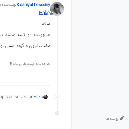
و توی بخش حقیقت ع
S.daniyal hosseiny
نوشته‌شده د
دانش-آموزان-آلاء
آخرین و
تجربیا
Hako
آفلاین
ریاضیا
سلام.
هیچوقت دو کلمه مسند نی
مضاف‌الیهن و گروه اسمی رو
خر چه داند قیمت نقل و نبات؟!
opic as solved on
Hako
پوسته‌ها