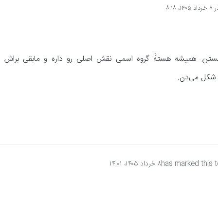
شق از روحانی و جسمانی طالب کمال اند طالب کمال یکجا مسند هست یا گروه مسند
ر
۸ خرداد ۱۴۰۵،‏ ۸:۱۸
یرایش توسط انجام شده
ستن. همیشه هستهٔ گروه اسمی نقش اصلی رو داره و مابقی براش 
 شکل می‌دن.
has marked this t
۸ خرداد ۱۴۰۵،‏ ۱۴:۰۱