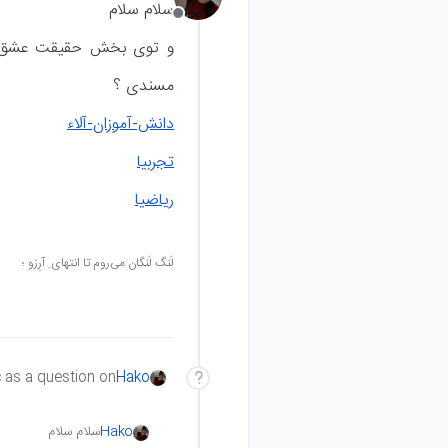
سلام سلام
آفلاین
و توی بخش حقیقت عشق از
مسندی ؟
دانش-آموزان-آلاء
تجربیا
ریاضیا
لَنگ لَنگان می‌روم تا انتهای ِ آرِزو ؛
c as a question on
Hako
Hako
سلام سلام