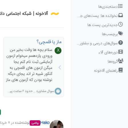
Skip to conten
دسته‌بندی‌ها
آلاخونه | شبکه اجتماعی دا
نخوانده ها: پست‌های جدید برای شما
جدیدترین پست ها
برچسب‌ها
ماز یا قلمچی؟
سوال‌های درسی و مشاوره‌ای
سلام بچه ها وقت بخیر من
X
دوره‌های آلاء
ورودی یازدهمم میخوام ازمون
گروه‌ها
آزمایشی ثبت نام کنم یجا
میگن ازمون های قلمچی به
راهنمای آلاخونه
کنکور شبیه تر اند یجای دیگه
نوشته بودن که آزمون های ماز
استاندارد تر اند و... حقیقتش
حدود ۶ ساعت پیش
سوال مشاوره ای
نمیدونم کدوم آزمون ازمایشی
رو برم بین این دوتا گیر کردم
اگر میشه منو راهنمایی کنید
ممنونم💖
Hako
نوشته‌شده در
۸ خرداد ۱۴۰۵،‏ ۴:۲۶
ریاضی
آخرین ویرایش ت