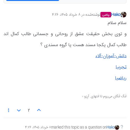
Hako
نوشته‌شده در
۸ خرداد ۱۴۰۵،‏ ۴:۲۶
ریاضی
آخرین ویرایش توسط انجام شده
آفلاین
سلام سلام
و توی بخش حقیقت عشق از روحانی و جسمانی طالب کمال اند
طالب کمال یکجا مسند هست یا گروه مسندی ؟
دانش-آموزان-آلاء
تجربیا
ریاضیا
لَنگ لَنگان می‌روم تا انتهای ِ آرِزو ؛
2
Hako
marked this topic as a question on
۸ خرداد ۱۴۰۵،‏ ۴:۲۶