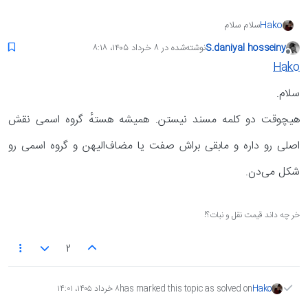
Hako
سلام سلام
و توی بخش حقیقت عشق از روحانی و جسمانی طالب کمال اند طالب
S.daniyal hosseiny
نوشته‌شده در
۸ خرداد ۱۴۰۵،‏ ۸:۱۸
کمال یکجا مسند هست یا گروه مسندی ؟
آخرین ویرایش توسط انجام شده
آفلاین
دانش-آموزان-آلاء
Hako
تجربیا
ریاضیا
سلام.
هیچوقت دو کلمه مسند نیستن. همیشه هستهٔ گروه اسمی نقش
اصلی رو داره و مابقی براش صفت یا مضاف‌الیهن و گروه اسمی رو
شکل می‌دن.
خر چه داند قیمت نقل و نبات؟!
2
Hako
has marked this topic as solved on
۸ خرداد ۱۴۰۵،‏ ۱۴:۰۱