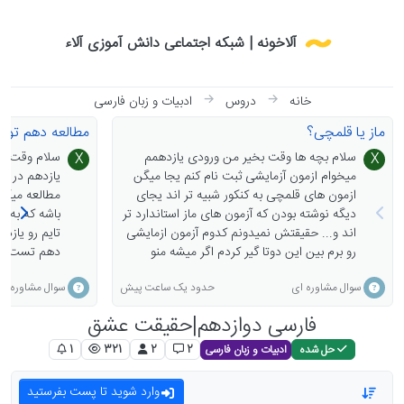
Skip to conten
آلاخونه | شبکه اجتماعی دانش آموزی آلاء
خانه
دروس
ادبیات و زبان فارسی
ماز یا قلمچی؟
مطالعه دهم توی
سلام بچه ها وقت بخیر من ورودی یازدهمم
سلام وقت بخ
X
X
میخوام ازمون آزمایشی ثبت نام کنم یجا میگن
یازدهم در کن
ازمون های قلمچی به کنکور شبیه تر اند یجای
مطالعه میکنی
دیگه نوشته بودن که آزمون های ماز استاندارد تر
اند و... حقیقتش نمیدونم کدوم آزمون ازمایشی
رو برم بین این دوتا گیر کردم اگر میشه منو
دهم تست بزن
راهنمایی کنید ممنونم💖
مورد چیه؟
حدود یک ساعت پیش
سوال مشاوره ای
سوال مشاوره ای
فارسی دوازدهم|حقیقت عشق
ادبیات و زبان فارسی
حل شده
2
2
321
1
وارد شوید تا پست بفرستید