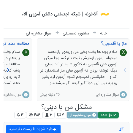
Skip to conten
آلاخونه | شبکه اجتماعی دانش آموزی آلاء
خانه
مشاوره تحصیلی
سوال مشاوره ای
ماز یا قلمچی؟
مطالعه دهم توی
سلام بچه ها وقت بخیر من ورودی یازدهمم
سلام وقت بخ
X
X
میخوام ازمون آزمایشی ثبت نام کنم یجا میگن
یازدهم در کن
ازمون های قلمچی به کنکور شبیه تر اند یجای
مطالعه میکنی
دیگه نوشته بودن که آزمون های ماز استاندارد تر
اند و... حقیقتش نمیدونم کدوم آزمون ازمایشی
رو برم بین این دوتا گیر کردم اگر میشه منو
دهم تست بزن
راهنمایی کنید ممنونم💖
مورد چیه؟
26 دقیقه پیش
سوال مشاوره ای
سوال مشاوره ای
مشکل من یا دینی؟
حل شده
سوال مشاوره ای
7
3
486
3
وارد شوید تا پست بفرستید