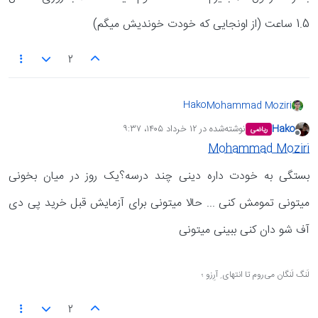
1.5 ساعت (از اونجایی که خودت خوندیش میگم)
2
Hako
Mohammad Moziri
خیلی ممنون 💖
Hako
نوشته‌شده در
۱۲ خرداد ۱۴۰۵،‏ ۹:۳۷
ریاضی
بنظرت فرمول 20 بگیرم تا امتحانا تموم میشه؟ مثلا با
آخرین ویرایش توسط انجام شده
آفلاین
روزی حداقل 1.5 ساعت (از اونجایی که خودت
Mohammad Moziri
خوندیش میگم)
بستگی به خودت داره دینی چند درسه؟یک روز در میان بخونی
میتونی تمومش کنی ... حالا میتونی برای آزمایش قبل خرید پی دی
آف شو دان کنی ببینی میتونی
لَنگ لَنگان می‌روم تا انتهای ِ آرِزو ؛
2