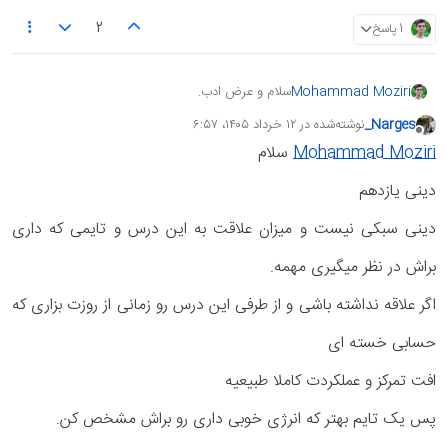
2
1 پاسخ
Mohammad Moziri
سلام و عرض ادب.
اصل مطلب: سر خوندن دینی خیلی حواسم پرت
Narges_
نوشته‌شده در
۱۲ خرداد ۱۴۰۵،‏ ۶:۵۷
میشه، مطالعه دینی ام مفید نیست خیلی. ولی بقیه
آخرین ویرایش توسط انجام شده
آفلاین
درسای عمومی مثل عربی و فارسی خیلی راحت و
Mohammad Moziri
سلام
سریع میخونم اما دینی خیلی لفتش میدم، نمیدونم
چطوریه
دینی یازدهم
یازدهم ، ریاضی فیزیک.
دینی سبکی نیست و میزان علاقت به این درس و تایمی که داری
براش در نظر میگیری مهمه.
اگر علاقه نداشته باشی و از طرفی این درس رو زمانی از روزت بزاری که
حسابی خسته ای
افت تمرکز و عملکردت کاملا طبیعیه
پس یک تایم بهتر که انرژی خوبی داری رو براش مشخص کن.