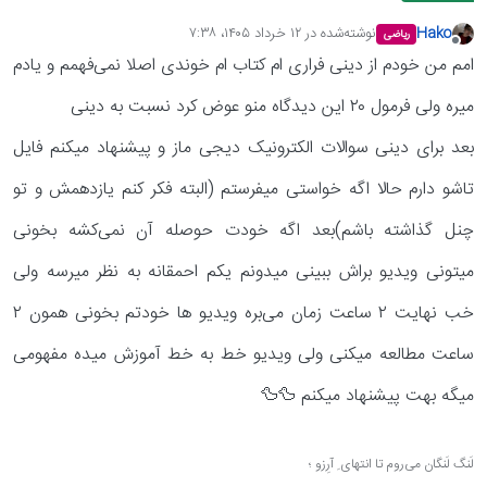
Hako
نوشته‌شده در
۱۲ خرداد ۱۴۰۵،‏ ۷:۳۸
ریاضی
آخرین ویرایش توسط انجام شده
آفلاین
امم من خودم از دینی فراری ام کتاب ام خوندی اصلا نمی‌فهمم و یادم
میره ولی فرمول ۲۰ این دیدگاه منو عوض کرد نسبت به دینی
بعد برای دینی سوالات الکترونیک دیجی ماز و پیشنهاد میکنم فایل
تاشو دارم حالا اگه خواستی میفرستم (البته فکر کنم یازدهمش و تو
چنل گذاشته باشم)بعد اگه خودت حوصله آن نمی‌کشه بخونی
میتونی ویدیو براش ببینی میدونم یکم احمقانه به نظر میرسه ولی
خب نهایت ۲ ساعت زمان می‌بره ویدیو ها خودتم بخونی همون ۲
ساعت مطالعه میکنی ولی ویدیو خط به خط آموزش میده مفهومی
میگه بهت پیشنهاد میکنم 🦆🦆
لَنگ لَنگان می‌روم تا انتهای ِ آرِزو ؛