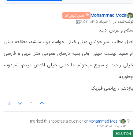
Mohammad Moziri
دانش آموزان آلاء
آفلاین
نوشته‌شده در
۱۲ خرداد ۱۴۰۵،‏ ۶:۵۳
آخرین ویرایش توسط Mohammad Moziri انجام شده
سلام و عرض ادب.
اصل مطلب: سر خوندن دینی خیلی حواسم پرت میشه، مطالعه دینی
ام مفید نیست خیلی. ولی بقیه درسای عمومی مثل عربی و فارسی
خیلی راحت و سریع میخونم اما دینی خیلی لفتش میدم، نمیدونم
چطوریه
یازدهم ، ریاضی فیزیک.
3
marked this topic as a question on
Mohammad Moziri
۱۲ خرداد ۱۴۰۵،‏ ۶:۵۷