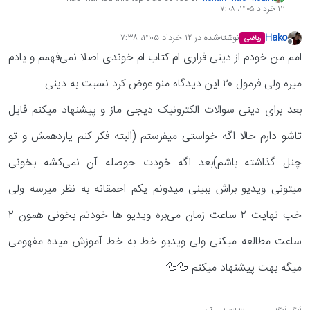
۱۲ خرداد ۱۴۰۵،‏ ۷:۰۸
Hako
نوشته‌شده در
۱۲ خرداد ۱۴۰۵،‏ ۷:۳۸
ریاضی
آخرین ویرایش توسط انجام شده
آفلاین
امم من خودم از دینی فراری ام کتاب ام خوندی اصلا نمی‌فهمم و یادم
میره ولی فرمول ۲۰ این دیدگاه منو عوض کرد نسبت به دینی
بعد برای دینی سوالات الکترونیک دیجی ماز و پیشنهاد میکنم فایل
تاشو دارم حالا اگه خواستی میفرستم (البته فکر کنم یازدهمش و تو
چنل گذاشته باشم)بعد اگه خودت حوصله آن نمی‌کشه بخونی
میتونی ویدیو براش ببینی میدونم یکم احمقانه به نظر میرسه ولی
خب نهایت ۲ ساعت زمان می‌بره ویدیو ها خودتم بخونی همون ۲
ساعت مطالعه میکنی ولی ویدیو خط به خط آموزش میده مفهومی
میگه بهت پیشنهاد میکنم 🦆🦆