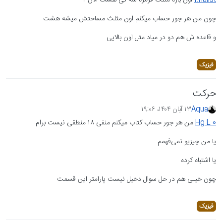
f.nalist
اون بازه مثلث قرمزه سه تی هست الان ؟
چون من هر جور حساب میکنم اون مثلث مساحتش میشه هشت
و قاعده ش هم دو در میاد مثل اون بالایی
فیزیک
حرکت
Aqua
۱۳ آبان ۱۴۰۴،‏ ۱۹:۰۶
Hg L 0
من هر جور حساب کتاب میکنم منفی ۱۸ منطقی نیست برام
یا من چیزیو نمی‌فهمم
یا اشتباه کرده
چون خیلی هم در حل سوال دخیل نیست پارامتر این قسمت
فیزیک