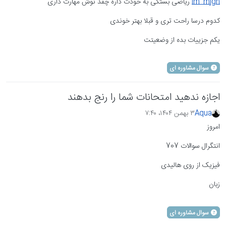
im_mjgn
ریاضی بستگی به خودت داره چقد توش مهارت داری
کدوم درسا راحت تری و قبلا بهتر خوندی
یکم جزییات بده از وضعیتت
سوال مشاوره ای
اجازه ندهید امتحانات شما را رنج بدهند
Aqua
۳ بهمن ۱۴۰۴،‏ ۷:۴۰
امروز
انتگرال سوالات 707
فیزیک از روی هالیدی
زبان
سوال مشاوره ای