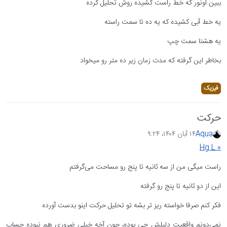
ببین اونور که خط راست کشیده روش تحلیل کرده
یه خط آبی کشیده که یه ده تا سمت راسته
یه هشتا سمت چپ
بخاطر این گرفته که مدت زمان زیر ده متر رو میخواد
فیزیک
حرکت
Aqua
۱۴ آبان ۱۴۰۴،‏ ۹:۲۴
Hg L 0
راست میگی من از سه ثانیه تا پنج رو مساحت می‌گرفتم
این از دو ثانیه تا پنج رو گرفته
فکر کنم صرفا خواسته ریز تر بشه تو تحلیل حرکت اینو بدست آورده
نمی‌دونم واقعیت دلیلش چی بوده، چون آخه خیلی ضروری هم نبوده حساب