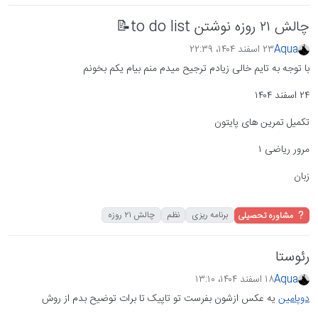
چالش ۲۱ روزه نوشتن to do list📝
Aqua
۲۳ اسفند ۱۴۰۴،‏ ۲۲:۳۹
با توجه به تایم خالی زیادم ترجیح میدم منم بیام یکم بخونم
۲۴ اسفند ۱۴۰۴
تکمیل تمرین های پایتون
مرور ریاضی ۱
زبان
برنامه ریزی
نظم
چالش ۲۱ روزه
مشاوره تحصیلی
رئوستا
Aqua
۱۸ اسفند ۱۴۰۴،‏ ۱۳:۱۰
دوپامین
یه عکس ازشون بفرست تو تاپیک تا برات توضیح بدم از روش