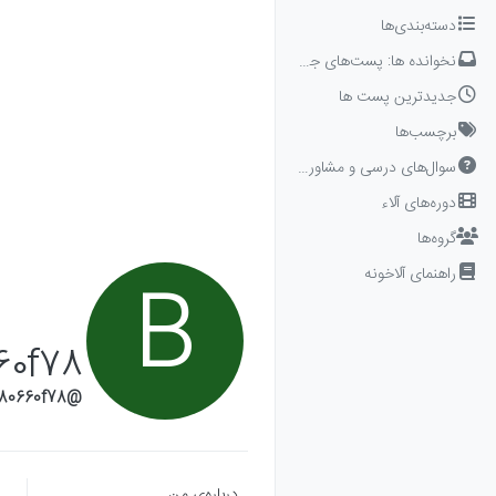
Skip to conten
دسته‌بندی‌ها
نخوانده ها: پست‌های جدید برای شما
جدیدترین پست ها
برچسب‌ها
سوال‌های درسی و مشاوره‌ای
دوره‌های آلاء
گروه‌ها
راهنمای آلاخونه
B
60f78
@b43fe680660f78
درباره‌‌ی من