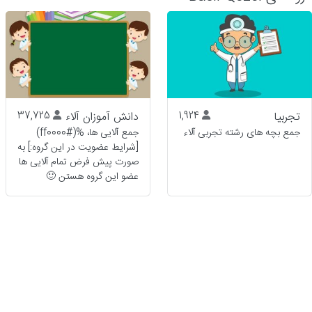
تجربیا
1,924
دانش آموزان آلاء
37,725
جمع بچه های رشته تجربی آلاء
جمع آلایی ها، %(#ff0000)
[شرایط عضویت در این گروه:] به
صورت پیش فرض تمام آلایی ها
عضو این گروه هستن 🙂