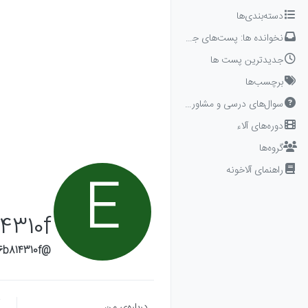
Skip to conten
دسته‌بندی‌ها
نخوانده ها: پست‌های جدید برای شما
جدیدترین پست ها
برچسب‌ها
سوال‌های درسی و مشاوره‌ای
دوره‌های آلاء
گروه‌ها
راهنمای آلاخونه
E
4310f
@e870b6b814310f
درباره‌‌ی من