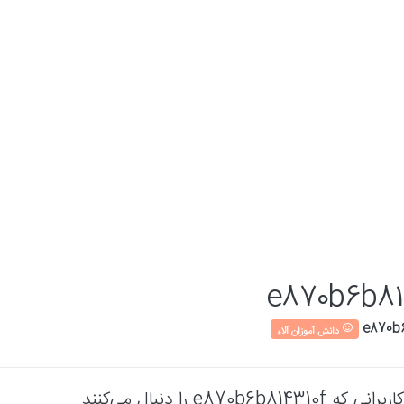
e870b6b81
دانش آموزان آلاء
کاربرانی که e870b6b814310f را دنبال می‌کنند