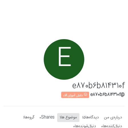
Skip to conten
E
e870b6b814310f
@e870b6b814310f
دانش آموزان آلاء
درباره‌‌ی من
دیدگاه‌ها
موضوع ها
Shares
گروه‌ها
1
0
1
15
دنبال‌کننده‌ها
دنبال‌شونده‌ها
0
0