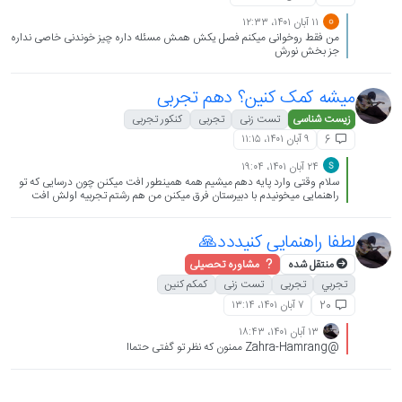
۱۱ آبان ۱۴۰۱،‏ ۱۲:۳۳
من فقط روخوانی میکنم فصل یکش همش مسئله داره چیز خوندنی خاصی نداره
جز بخش نورش
میشه کمک کنین؟ دهم تجربی
زیست شناسی
تست زنی
تجربی
کنکور تجربی
۹ آبان ۱۴۰۱،‏ ۱۱:۱۵
6
۲۴ آبان ۱۴۰۱،‏ ۱۹:۰۴
سلام وقتی وارد پایه دهم میشیم همه همینطور افت میکنن چون درسایی که تو
راهنمایی میخونیدم با دبیرستان فرق میکنن من هم رشتم تجربیه اولش افت
شدید داشتم اما بعد یه مدت دوباره درسم خوب شد زمان درس خوندت رو
افزایش بده حق میدم سخته اما سختیش ماله هفته اوله بعد عادت میکنی و
اینکه تست زنی رو در حد درسای دهم کار کن نه در حد کنکور امسال فقط باید
لطفا راهنمایی کنیددد🙏
خیلی خوب درس رو یاد بگیری مطالب بالاتر از سطح درسا رو هم نخون خود درس
رو یاد بگیر و تلاش کن چون همین چند ساله بخون تا به هدفت برسی 😁
منتقل شده
مشاوره تحصیلی
تجربي
تجربی
تست زنی
کمکم کنین
۷ آبان ۱۴۰۱،‏ ۱۳:۱۴
20
۱۳ آبان ۱۴۰۱،‏ ۱۸:۴۳
@Zahra-Hamrang ممنون که نظر تو گفتی حتماا