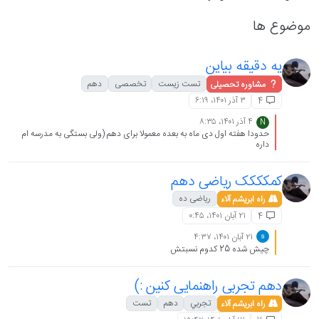
موضوع ها
یه دقیقه بیاین
تست زیست
تخصصی
دهم
مشاوره تحصیلی
۳ آذر ۱۴۰۱،‏ ۶:۱۹
4
۴ آذر ۱۴۰۱،‏ ۸:۳۵
N
حدودا هفته اول دی ماه به بعده معمولا برای دهم (ولی بستگی به مدرسه ام
داره
کمکککک ریاضی دهم
ریاضی ده
راه ابریشم آلاء
۲۱ آبان ۱۴۰۱،‏ ۰:۴۵
4
۲۱ آبان ۱۴۰۱،‏ ۴:۳۷
چیش شده 25 کدوم نسبتش
دهم تجربی راهنمایی کنین :)
تجربي
دهم
تست
راه ابریشم آلاء