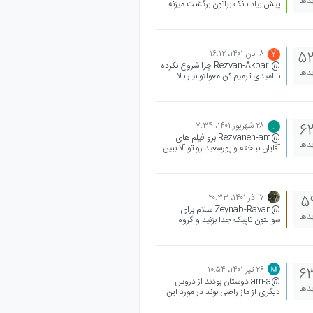
یدها
پیش بیاد بانک براتون برگشت میزنه
پروفایلتون رو چک کنید ببینید در
قسمت فیلم ها و جزوه های شما قرار
گرفته یا نه اگر مشکلی بود در سایت
تیکت بزنید بررسی میشه نگران نباشید
۸ آبان ۱۴۰۱،‏ ۱۶:۱۲
5
Y
@Rezvan-Akbari چرا شروع نکرده
یدها
نا امیدی ترمیم کن معولتو بیار بالا
تشریحی خوندن میتونی از گوگل بزتی
هر درسی رو میخای سوالات تشریحی
و براساسو اون بخونی و متوجه میشی
چه طوری بخونی
۲۸ شهریور ۱۴۰۱،‏ ۷:۳۴
6
.
@Rezvaneh-am برو فیلم های
یدها
آقایان نباخته و پورسعید رو تو آلا ببین
۷ آذر ۱۴۰۱،‏ ۲۰:۳۳
5
@Zeynab-Ravan سلام برای
یدها
سوالتون تاپیک جدا بزنید و گروه
مربوطه رو زیرش تگ کنید. زودتر و بهتر
جواب میگیرید👌🏻 (درضمن قبلش تو
قسمت جست و جو دربارش سرچ کنید
، ممکنه جوابتون رو در سوالات دوستان
۲۶ تیر ۱۴۰۱،‏ ۱۰:۵۴
6
دیگه پیدا کنید) موفق باشید
@am-a دوستان بودند از دروس
یدها
دیگری از ماز راضی بوند در مورد این
دو درس چیزی نگفتند