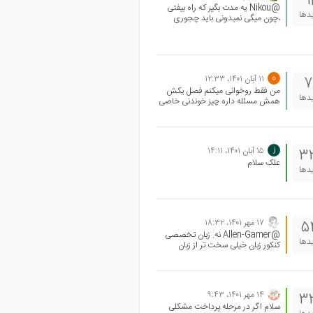
1
@Nikou یه مدت بگیر که راه بیفتی
خیالت راحتو جمع میشه دیگ سال بعد
یدها
،چون میگی نمیدونی باید چجوری
کنکورو میترکونی
درس بخونی و هزینه ها هم زیادن
،همین راهشه.فقط یه خوبشو بگیر که
به دردت بخوره
۱۱ آبان ۱۴۰۱،‏ ۱۲:۳۳
7
من فقط روخوانی میکنم فصل یکش
یدها
همش مسئله داره چیز خوندنی خاصی
نداره جز بخش نورش
۱۵ آبان ۱۴۰۱،‏ ۱۴:۱۱
3
علک سلام
یدها
۱۷ مهر ۱۴۰۱،‏ ۱۸:۳۲
5
@Allen-Gamer نه. زبان تخصصی
یدها
کنکور زبان خیلی سخت تر از زبان
مدرسه هستش.
۱۴ مهر ۱۴۰۱،‏ ۹:۴۳
3
سلام اگر در مرحله پرداخت مشکلی