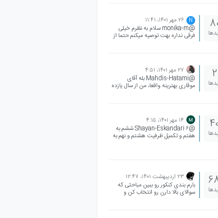
۲۶ مهر ۱۴۰۱،‏ ۱۱:۴۱
8
N
@monika-m سلام به نظرم خیلی
یدها
فرقی نداره بهت توصیه میکنم حتما از
تدریس های آقای موقاری‌ استفاده
کنی
۲۷ مهر ۱۴۰۱،‏ ۴:۵۱
2
@Mahdis-Hatami بله آقای
یدها
موقاری‌ بهترینه واقعا، من از سال یازده
مباهاشون زیست میخونم و آقای
موقاری‌ باعث شدن من عاشق زیست
بشم 😍من زیست قلمچی رو تو اولین
آزمونم که 22 مهر بود 60 درصد زدم
۱۴ مهر ۱۴۰۱،‏ ۴:۱۵
4
@Shayan-Eskandari ۶ ششم به
یدها
هفتم و تکمیل ظرفیت هشتم و نهم به
دهم هست توی مدارس تیزهوشان
۲۳ اردیبهشت ۱۴۰۱،‏ ۱۲:۴۷
6
بارم بندی کنکور رو ببین مباحثی که
یدها
سوالای بالا دارن رو انتخاب کن و
راحت بخون