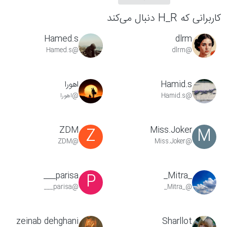
کاربرانی که H_R دنبال می‌کند
Hamed.s
dlrm
@Hamed.s
@dlrm
Hamid.s
اهورا
@Hamid.s
@اهورا
ZDM
Miss.Joker
Z
M
@ZDM
@Miss.Joker
parisa___
_Mitra_
P
@parisa___
@_Mitra_
zeinab dehghani
Sharllot