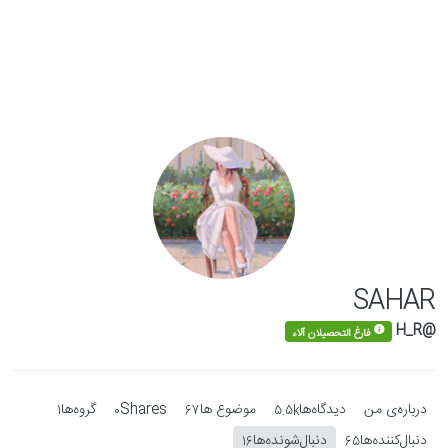
Skip to conten
SAHAR
@H_R
فارغ التحصیلان آلاء
درباره‌‌ی من
دیدگاه‌ها
موضوع ها
Shares
گروه‌ها
1
0
67
5.5k
دنبال‌کننده‌ها
دنبال‌شونده‌ها
16
65