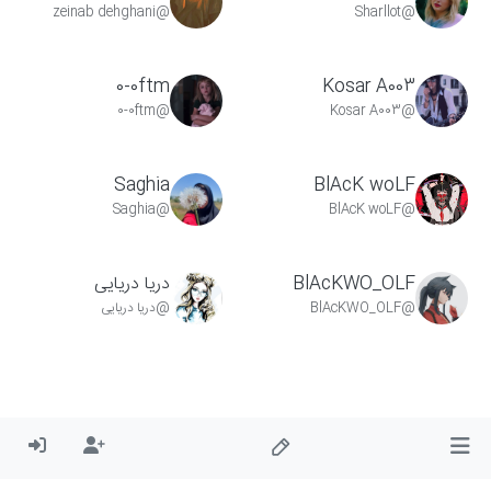
@zeinab dehghani
@Sharllot
0-0ftm
Kosar A003
@0-0ftm
@Kosar A003
Saghia
BlAcK woLF
@Saghia
@BlAcK woLF
BlAcKWO_OLF
دریا دریایی
@BlAcKWO_OLF
@دریا دریایی