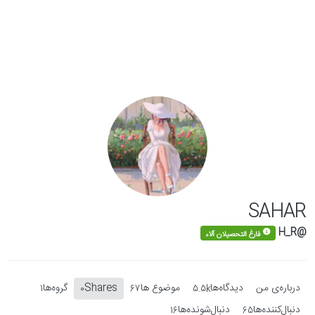
Skip to conten
SAHAR
@H_R
فارغ التحصیلان آلاء
درباره‌‌ی من
دیدگاه‌ها
موضوع ها
Shares
گروه‌ها
1
0
67
5.5k
دنبال‌کننده‌ها
دنبال‌شونده‌ها
16
65