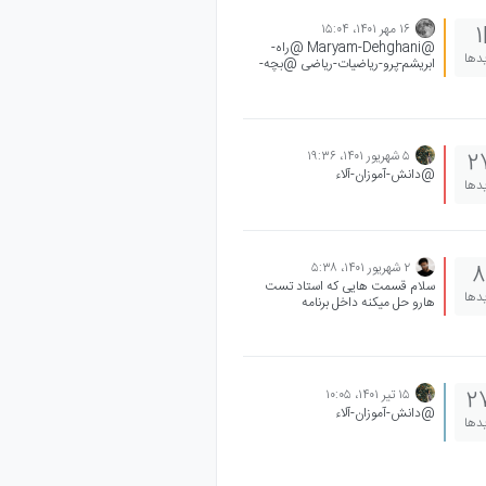
۱۶ مهر ۱۴۰۱،‏ ۱۵:۰۴
1
@Maryam-Dehghani @راه-
یدها
ابریشم-پرو-ریاضیات-ریاضی @بچه-
های-ریاضی-ابریشم-پرو @ریاضیا
۵ شهریور ۱۴۰۱،‏ ۱۹:۳۶
2
@دانش-آموزان-آلاء
یدها
۲ شهریور ۱۴۰۱،‏ ۵:۳۸
8
سلام قسمت هایی که استاد تست
یدها
هارو حل میکنه داخل برنامه
نیست.مثلا جلسه۱۹فرسنگ ۶
فیزیک.بعدا اضافه میشه به برنامه یا
خودمون باید اضافش کنیم؟
۱۵ تیر ۱۴۰۱،‏ ۱۰:۰۵
2
@دانش-آموزان-آلاء
یدها