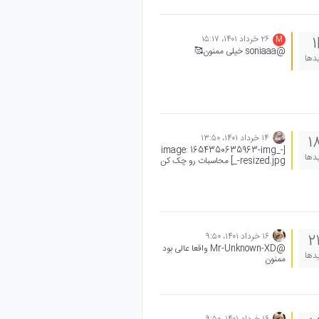
۲۶ خرداد ۱۴۰۱،‏ ۱۵:۱۷
1
M
@soniaaa خیلی ممنون🥰
یدها
۱۴ خرداد ۱۴۰۱،‏ ۱۳:۵۰
1
[image: 1654350635963-img_-
یدها
_-resized.jpg] محاسبات رو چک کن
۱۶ خرداد ۱۴۰۱،‏ ۹:۵۰
2
@Mr-Unknown-XD واقعا عالی بود
یدها
ممنون
۱۶ خرداد ۱۴۰۱،‏ ۹:۵۰