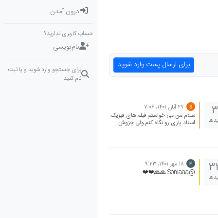
درون آمدن
حساب کاربری ندارید؟
نام‌نویسی
برای ارسال پست وارد شوید
برای جستجو وارد شوید و یا ثبت
نام کنید
۲۷ آبان ۱۴۰۱،‏ ۷:۰۶
3
سلام من می خواستم فیلم های فیزیک
یدها
استاد یاری رو نگاه کنم ولی جزوش
برای خرید یا دانلود پیدا نکردم واسه
شیمی هم همینطور داستان چیه !؟
۱۸ مهر ۱۴۰۱،‏ ۹:۲۳
3
@Soniaaa 🙏🙏❤️❤️
یدها