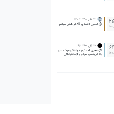
ولی اگر نداری امینی راد خیلی ساده و
خوب میگه میاد جلو من نگاه کردم قبلا
خوب توضیح میده در ضمن برای نهایی
نوبت دوم آریان حیدری یه کلاس
شش ساعت میزاره که پارسال رایگان
۱۳ آبان ۱۴۰۰،‏ ۱۲:۵۶
2
بود نهاییت بالای هجده میشی من
@حسین-احمدی 😂خواهش میکنم
خودم صفر صفر بودم هیچی
یدها
نمی‌دونستم ولی آریان حیدری برا
نهایی فوق العادن
۱۳ آبان ۱۴۰۰،‏ ۱۱:۴۶
6
@حسین-احمدی خواهش میکنم من
یدها
راه ابریشمی نبودم و ازمحتواهای
رایگان استفاده کردم میتونین از بچه
های راه ابریشم دربارش بپرسین☺🍭