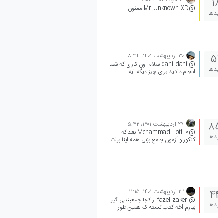
1
@Mr-Unknown-XD ممنون
یدها
۳۰ اردیبهشت ۱۴۰۱،‏ ۱۸:۴۴
5
@dani-danii سلام اون کاری که شما
یدها
انجام دادید برای چیز دیگه ایه.
(@+اسم گروه) که زیر پستتون
گذاشته شده گروه ها رو با خبر میکنه
علاوه بر گروه دانش آموزان آلا ، گروه
های دیگه هم هستن که میتونید تگ
کنید که احتمال دیده شدن پستتون
بیشتر بشه(البته کنارش عنوان و متن
مناسب هم خیلی مؤثره) موفق باشید
۲۷ اردیبهشت ۱۴۰۱،‏ ۱۵:۴۲
8
@Mohammad-Lotfi-0 بعد که
یدها
کنکور و آزمون جامع بزنی همه اینا برات
مرور میشه
۲۲ اردیبهشت ۱۴۰۱،‏ ۱۱:۱۵
4
@fazel-zakeri از کجا جمعبندی گیر
یدها
بیارم آخه کتاب تسته ک همبن طور
سوال ترنبار کردن ناامید میشی حجمشو