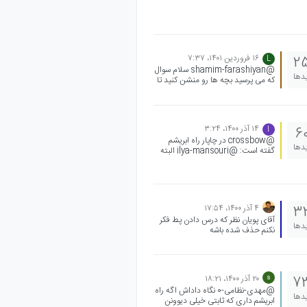
میبینی
۱۶ فروردین ۱۴۰۱،‏ ۷:۳۷
2
L
@shamim-farashiyan سلام سوال
یدها
که می پرسید بچه ها رو منشن کنید تا
زودتر به سوال شما جواب داده بشه
@ریاضیا @بچه-های-ریاضی-
کنکور-1401 @بچه-های-ریاضی-راه-
ابریشم
۱۴ آذر ۱۴۰۰،‏ ۳:۲۴
6
I
@crossbow در چاپار راه ابریشم
یدها
گفته است: @ilya-mansouri البته
من رشتم تجربیه فرقی نداره؟ من برای
تجربی ها گفتم .
۴ آذر ۱۴۰۰،‏ ۱۷:۵۴
3
آقای پویان نظر که درس دادن پط فکر
یدها
نکنم حذف شده باشه
۲۰ آذر ۱۴۰۰،‏ ۱۸:۲۱
7
@مهدی-نظامی-0 نگاه داداش اگه راه
یدها
ابریشم داری که ثابتی خیلی دیوونن