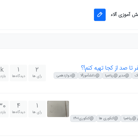
نش آموزی آلاء
ا صد از کجا تهیه کنم!؟
k
1
2
ک
@مدیر @ریاضیا
@دانشآموزآلا
@دوازدهمی
رای ها
دیدگاه‌ها
بازد
30
4
1
رای ها
دیدگاه‌ها
بازد
@ریاضیا
@کنکوری ها
@کنکوری۱۴۰۱