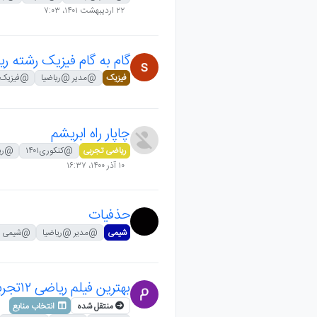
۲۲ اردیبهشت ۱۴۰۱،‏ ۷:۰۳
گام به گام فیزیک رشته ر
فیزیک
@مدیر @ریاضیا
@فیزیک 
چاپار راه ابریشم
ریاضی تجربی
@کنکوری۱۴۰۱
@ریا
۱۰ آذر ۱۴۰۰،‏ ۱۶:۳۷
حذفیات
شیمی
@مدیر @ریاضیا
@شیمی
بهترین فیلم ریاضی ۱۲تجربی
منتقل شده
انتخاب منابع