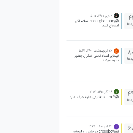
۲ دی ۱۴۰۰،‏ ۵:۱۰
4
@mona-ghanbary سلام الان
یدها
امتحان کنید
۲۸ اردیبهشت ۱۴۰۱،‏ ۵:۴۱
8
ح
فیلمای استاد ثابتی انتگرال چطور
یدها
دانلود میشه
۱۶ آذر ۱۴۰۰،‏ ۷:۱۷
4
@asal-m-2 ثابتی عالیه حرف نداره
یدها
۱۴ آذر ۱۴۰۰،‏ ۳:۲۴
6
I
@crossbow در چاپار راه ابریشم