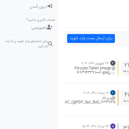
درون آمدن
حساب کاربری ندارید؟
نام‌نویسی
برای ارسال پست وارد شوید
برای جستجو وارد شوید و یا ثبت
نام کنید
۲۳ شهریور ۱۴۰۱،‏ ۸:۱۶
2
@Foruzan-Taheri [image:
یدها
1663143361006-jpeg_-_-
_3083095225713113390-
resized.jpg] مثل اینجا منظورم چرا
ما فقط aرو به توان 6رسوندیم
۱۸ مرداد ۱۴۰۱،‏ ۱۱:۱۸
4
@پری-ناز
یدها
AC_(@PDF_Saz_Bot)_7331135
45_9155.pdf @دانش-آموزان-آلاء
@دانش-آموزان-نظام-جدید-آلا
۲۶ مرداد ۱۴۰۱،‏ ۱۵:۱۴
3