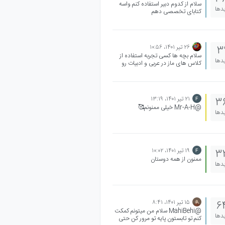
سلام از کدوم دبیر استفاده کنم واسه
یدها
کتابای تخصصی دهم
۲۶ تیر ۱۴۰۱،‏ ۱۰:۵۶
3
سلام بچه ها کسی تجربه استفاده از
یدها
کلاس های ماز در عربی و ادبیات رو
داشته؟ اگر کسی هست ممنون میشم
نظرتون رو بدونم
۲۱ تیر ۱۴۰۱،‏ ۱۳:۱۹
3
@Mr-A-H خیلی ممنونم🥰
یدها
۱۹ تیر ۱۴۰۱،‏ ۱۰:۰۲
3
ممنون از همه دوستان
یدها
۱۵ تیر ۱۴۰۱،‏ ۸:۴۱
6
@MahiBehi سلام من میتونم کمکت
یدها
کنم تو تابستون پایه تو مرور کن حتی