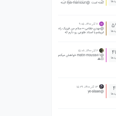
یدها
گفته است: @ilya-mansouri البته
من رشتم تجربیه فرقی نداره؟ من برای
تجربی ها گفتم .
۷ آذر ۱۴۰۰،‏ ۹:۰۵
5
@مهدی-نظامی-0 سلام من فیزیک راه
یدها
ابریشم با استاد طلوعی رو دارم که
واقعا راضی هستم.
۶ آذر ۱۴۰۰،‏ ۱۵:۰۸
4
@matin-mousavi-1 خواهش میکنم
یدها
🙏🏻
۱۳ آذر ۱۴۰۰،‏ ۱۵:۲۹
4
@ye-alaaei
یدها