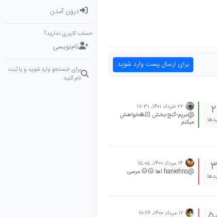
درون آمدن
حساب کاربری ندارید؟
نام‌نویسی
برای ارسال پست وارد شوید
برای جستجو وارد شوید و یا ثبت
نام کنید
۲۲ خرداد ۱۴۰۱،‏ ۱۷:۳۱
2
@مریم-گنج-بخش 🙏🏻خواهش
یدها
میکنم
۱۴ مرداد ۱۴۰۰،‏ ۱۵:۰۵
3
@haniehno اها 😐😑 مرسی
یدها
۱۲ مرداد ۱۴۰۰،‏ ۲۰:۲۶
5